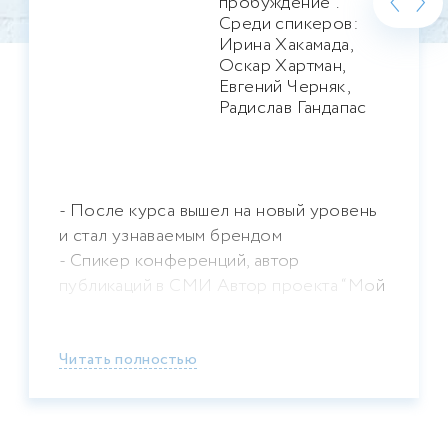
‹
›
пробуждение”.
Среди спикеров:
Ирина Хакамада,
Оскар Хартман,
Евгений Черняк,
Радислав Гандапас
- После курса вышел на новый уровень
и стал узнаваемым брендом
- Спикер конференций, автор
публикаций в СМИ Автор проекта “Мой
прорыв”
Читать полностью