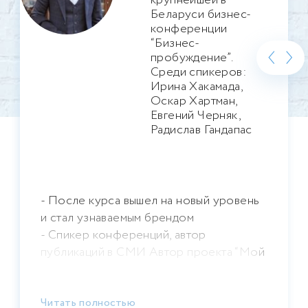
крупнейшей в
Беларуси бизнес-
конференции
‹
›
“Бизнес-
пробуждение”.
Среди спикеров:
Ирина Хакамада,
Оскар Хартман,
Евгений Черняк,
Радислав Гандапас
- После курса вышел на новый уровень
и стал узнаваемым брендом
- Спикер конференций, автор
публикаций в СМИ Автор проекта “Мой
прорыв”
Читать полностью