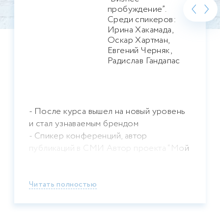
‹
›
пробуждение”.
Среди спикеров:
Ирина Хакамада,
Оскар Хартман,
Евгений Черняк,
Радислав Гандапас
- После курса вышел на новый уровень
и стал узнаваемым брендом
- Спикер конференций, автор
публикаций в СМИ Автор проекта “Мой
прорыв”
Читать полностью