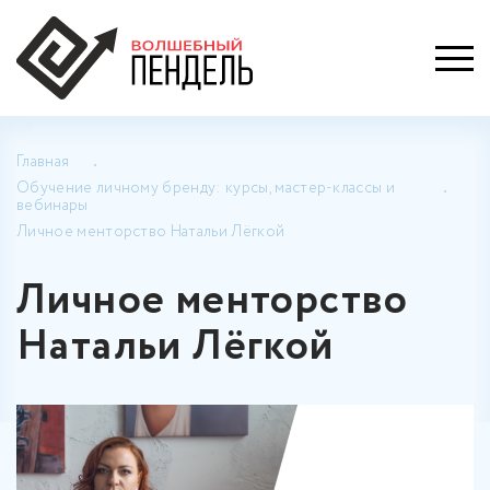
Главная
Обучение личному бренду: курсы, мастер-классы и
вебинары
Личное менторство Натальи Лёгкой
Личное менторство
Натальи Лёгкой