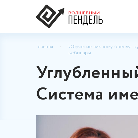
Главная
Обучение личному бренду: ку
вебинары
Углубленны
Система име