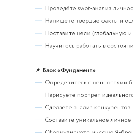
Проведёте swot-анализ лично
Напишете твёрдые факты и о
Поставите цели (глобальную и 
Научитесь работать в состоян
📌
Блок «Фундамент»
Определитесь с ценностями б
Нарисуете портрет идеальног
Сделаете анализ конкурентов
Составите уникальное личное
Сформулируете миссию Я-бре