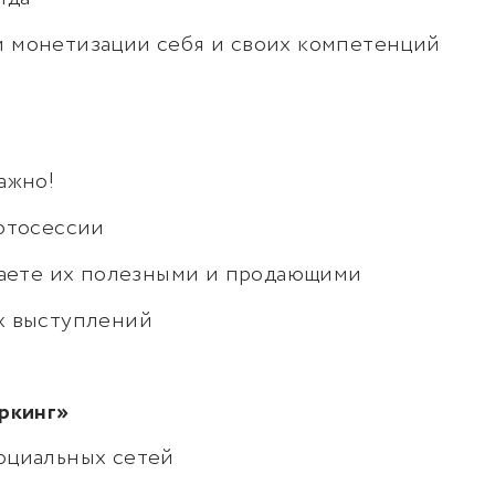
 монетизации себя и своих компетенций
ажно!
отосессии
лаете их полезными и продающими
х выступлений
оркинг»
оциальных сетей