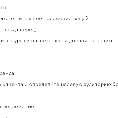
сти
цените нынешнее положение вещей
на год вперёд)
ии ресурса и начнёте вести дневник энергии
ренда
о клиента и определите целевую аудиторию б
 предложение
нда