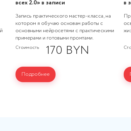
всех 2.0» в записи
в 
Запись практического мастер-класса, на
Пр
котором я обучаю основам работы с
ос
й
основными нейросетями с практическими
жи
примерами и готовыми промтами.
170 BYN
Стоимость
Ст
Подробнее