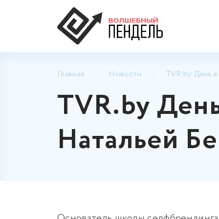
Главная
Новости
TVR.by День в
TVR.by День
Натальей Бе
Основатель школы селфбрендинга