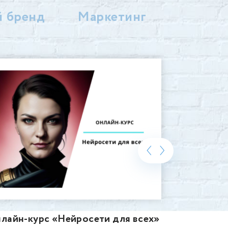
 бренд
Маркетинг
‹
›
лайн-курс «Нейросети для всех»
«Личный б