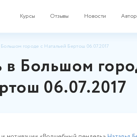
Курсы
Отзывы
Новости
Автор
 Большом городе с Натальей Бертош 06.07.2017
 в Большом горо
ртош 06.07.2017
 и мотивации «Волшебный пендель»
Наталья 