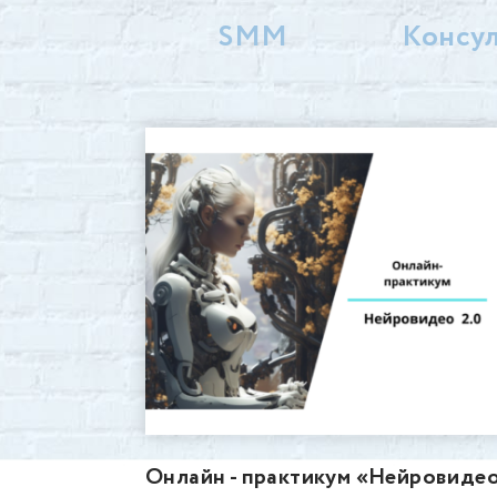
SMM
Консу
Онлайн - практикум «Нейровиде