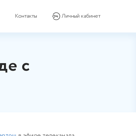
Контакты
Личный кабинет
де с
Бертош
в эфире телеканала