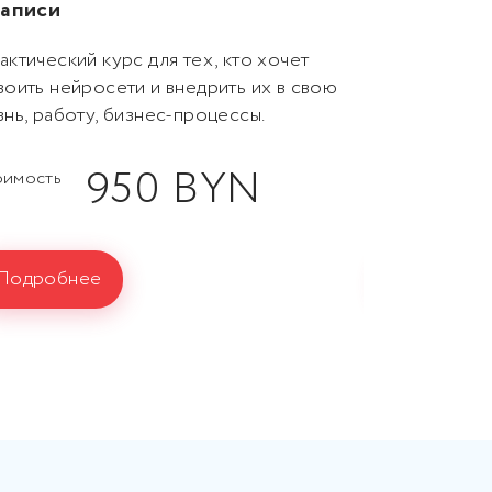
записи
эксперта».
актический курс для тех, кто хочет
Обновленный
воить нейросети и внедрить их в свою
квинтэссенц
знь, работу, бизнес-процессы.
обучения ли
950 BYN
оимость
Стоимость
Подробнее
Подробн